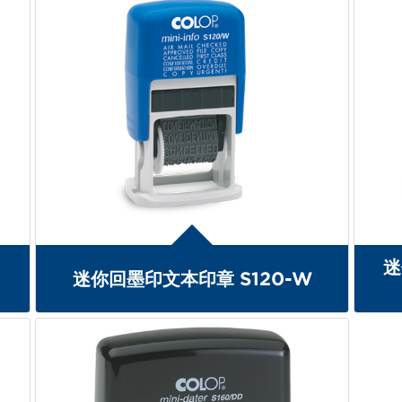
迷
迷你回墨印文本印章 S120-W